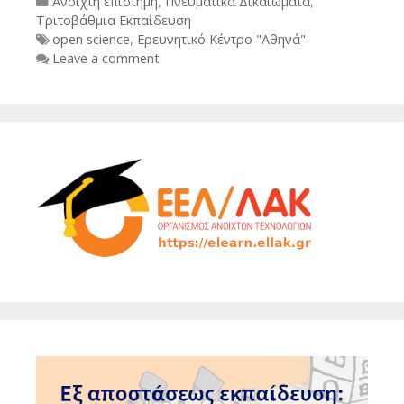
Categories
Ανοιχτή επιστήμη
,
Πνευματικά Δικαιώματα
,
Τριτοβάθμια Εκπαίδευση
Tags
open science
,
Ερευνητικό Κέντρο "Αθηνά"
Leave a comment