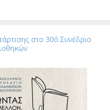
τάρτισης στο 30ό Συνέδριο
λιοθηκών