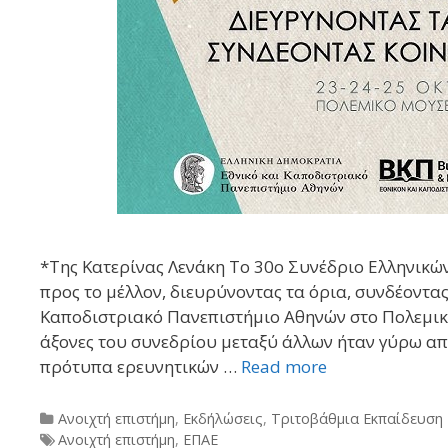
*Της Κατερίνας Λενάκη Το 30ο Συνέδριο Ελληνικ
προς το μέλλον, διευρύνοντας τα όρια, συνδέοντας
Καποδιστριακό Πανεπιστήμιο Αθηνών στο Πολεμικό
άξονες του συνεδρίου μεταξύ άλλων ήταν γύρω από 
πρότυπα ερευνητικών …
Read more
Categories
Ανοιχτή επιστήμη
,
Εκδήλώσεις
,
Τριτοβάθμια Εκπαίδευση
Tags
Ανοιχτή επιστήμη
,
ΕΠΑΕ