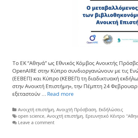
Το ΕΚ “Αθηνά” ως Εθνικός Κόμβος Ανοικτής Πρόσβ
OpenAIRE στην Κύπρο συνδιοργανώνουν με τις Εν
(ΕΕΒΕΠ) και Κύπρο (ΚΕΒΕΠ) τη διαδικτυακή εκδή
στην Ανοικτή Επιστήμη», την Πέμπτη 24 Φεβρουαρίο
εξεταστούν …
Read more
Categories
Ανοιχτή επιστήμη
,
Ανοιχτή Πρόσβαση
,
Εκδήλώσεις
Tags
open science
,
Ανοιχτή επιστήμη
,
Ερευνητικό Κέντρο "Αθη
Leave a comment