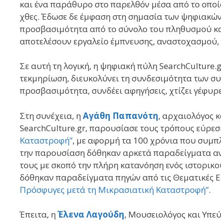
και ένα παράθυρο στο παρελθόν μέσα από το οποί
χθες. Έδωσε δε έμφαση στη σημασία των ψηφιακών 
προσβασιμότητα από το σύνολο του πληθυσμού και,
αποτελέσουν εργαλείο έμπνευσης, αναστοχασμού, 
Σε αυτή τη λογική, η ψηφιακή πύλη SearchCulture.g
τεκμηρίωση, διευκολύνει τη συνδεσιμότητα των συ
προσβασιμότητα, συνδέει αφηγήσεις, χτίζει γέφυρε
Στη συνέχεια, η
Αγάθη Παπανότη
, αρχαιολόγος 
SearchCulture.gr, παρουσίασε τους τρόπους εύρεσ
Καταστροφή”
, με αφορμή τα 100 χρόνια που συμπ
την παρουσίαση δόθηκαν αρκετά παραδείγματα αν
τους με σκοπό την πλήρη κατανόηση ενός ιστορικο
δόθηκαν παραδείγματα πηγών από τις Θεματικές Ε
Πρόσφυγες μετά τη Μικρασιατική Καταστροφή”
.
Έπειτα, η
Έλενα Λαγούδη
, Μουσειολόγος και Υπεύ