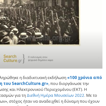
κληρώθηκε η διαδικτυακή εκδήλωση
«100 χρόνια από
η του SearchCulture.gr»
, που διοργάνωσε την
ωσης και Ηλεκτρονικού Περιεχομένου (EKT). Η
τασμών για τη
Διεθνή Ημέρα Μουσείων 2022
. Με το
ων», στόχος ήταν να αναδειχθεί η δύναμη που έχουν