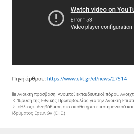
Πηγή άρθρου:
https://www.ekt.gr/el/news/27514
Categories
Ανοικτή πρόσβαση
,
Ανοικτοί εκπαιδευτικοί πόροι
,
Ανοιχ
Post
Ίδρυση της Εθνικής Πρωτοβουλίας για την Ανοικτή Επιστ
navigation
«Ήλιος»: Αναβάθμιση στο αποθετήριο επιστημονικού και
Ιδρύματος Ερευνών (Ε.Ι.Ε.)