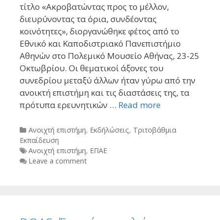
τίτλο «Ακροβατώντας προς το μέλλον,
διευρύνοντας τα όρια, συνδέοντας
κοινότητες», διοργανώθηκε φέτος από το
Εθνικό και Καποδιστριακό Πανεπιστήμιο
Αθηνών στο Πολεμικό Μουσείο Αθήνας, 23-25
Οκτωβρίου. Οι θεματικοί άξονες του
συνεδρίου μεταξύ άλλων ήταν γύρω από την
ανοικτή επιστήμη και τις διαστάσεις της, τα
πρότυπα ερευνητικών …
Read more
Categories
Ανοιχτή επιστήμη
,
Εκδήλώσεις
,
Τριτοβάθμια
Εκπαίδευση
Tags
Ανοιχτή επιστήμη
,
ΕΠΑΕ
Leave a comment