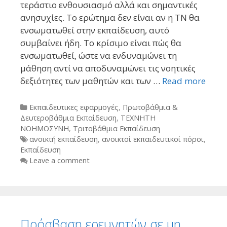
τεράστιο ενθουσιασμό αλλά και σημαντικές
ανησυχίες. Το ερώτημα δεν είναι αν η ΤΝ θα
ενσωματωθεί στην εκπαίδευση, αυτό
συμβαίνει ήδη. Το κρίσιμο είναι πώς θα
ενσωματωθεί, ώστε να ενδυναμώνει τη
μάθηση αντί να αποδυναμώνει τις νοητικές
δεξιότητες των μαθητών και των …
Read more
Categories
Εκπαιδευτικες εφαρμογές
,
Πρωτοβάθμια &
Δευτεροβάθμια Εκπαίδευση
,
ΤΕΧΝΗΤΗ
ΝΟΗΜΟΣΥΝΗ
,
Τριτοβάθμια Εκπαίδευση
Tags
ανοικτή εκπαίδευση
,
ανοικτοί εκπαιδευτικοί πόροι
,
Εκπαίδευση
Leave a comment
Πρόσβαση ερευνητών σε μη