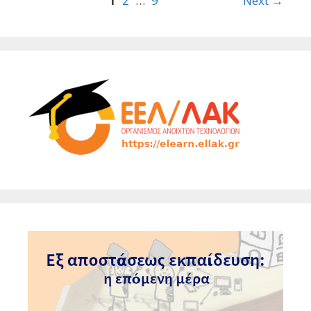
1
2
…
9
Next →
navigation