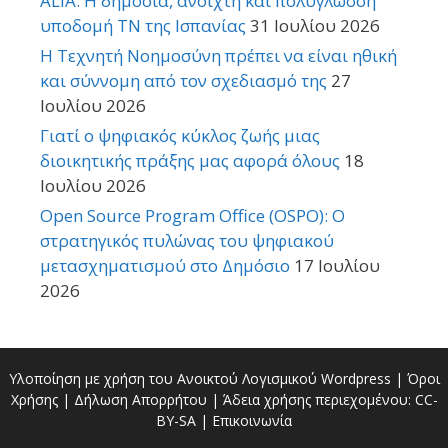
ALIA: Η δημόσια, ανοιχτή και πολύγλωσση
υποδομή ΤΝ της Ισπανίας
31 Ιουλίου 2026
Η Τεχνητή Νοημοσύνη πρέπει να είναι ηθική
και σύννομη από τον σχεδιασμό της
27
Ιουλίου 2026
Γιατί ο ψηφιακός κύκλος ζωής μιας
διοικητικής πράξης μας αφορά όλους
18
Ιουλίου 2026
Open Source Program Office (OSPO): Ο
στρατηγικός πυλώνας του ψηφιακού
μετασχηματισμού στο Δημόσιο
17 Ιουλίου
2026
Υλοποίηση με χρήση του Ανοικτού Λογισμικού
Wordpress
|
Όροι
Χρήσης
|
Δήλωση Απορρήτου
| Άδεια χρήσης περιεχομένου:
CC-
BY-SA
|
Επικοινωνία