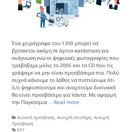
Ένα χειρόγραφο του 1300 μπορεί να
βρίσκεται ακόμη σε άρτια κατάσταση για
ανάγνωση ενώ οι ψηφιακές φωτογραφίες που
τραβήξαμε μόλις το 2005 και τα CD που τις
γράψαμε να μην είναι προσβάσιμα πια. Πολύ
συχνά κάνουμε το λάθος να πιστεύουμε ότι
ό,τι ψηφιοποιούμε και αναρτούμε δικτυακά
θα είναι προσβάσιμο για πάντα. Με αφορμή
την Παγκόσμια …
Read more
Categories
Ανοικτή πρόσβαση
,
Ανοιχτή επιστήμη
,
Ανοιχτή
Πρόσβαση
Tags
ΕΚΤ