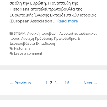
σε όλη την Ευρώπη. Η ανάπτυξη της
Historiana αποτελεί πρωτοβουλία της
Ευρωπαϊκής Ένωσης Εκπαιδευτικών Ιστορίας
(European Association …
Read more
Categories
STEAM
,
Ανοικτή πρόσβαση
,
Ανοικτοί εκπαιδευτικοί
πόροι
,
Ανοιχτή Πρόσβαση
,
Πρωτοβάθμια &
Δευτεροβάθμια Εκπαίδευση
Tags
Historiana
Leave a comment
Post
← Previous
1
2
3
…
16
Next →
navigation