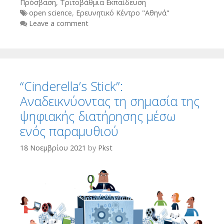
Πρόσβαση
,
Τριτοβάθμια Εκπαίδευση
Tags
open science
,
Ερευνητικό Κέντρο "Αθηνά"
Leave a comment
“Cinderella’s Stick”:
Αναδεικνύοντας τη σημασία της
ψηφιακής διατήρησης μέσω
ενός παραμυθιού
18 Νοεμβρίου 2021
by
Pkst