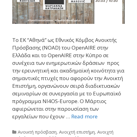
Το ΕΚ “Αθηνά” ως Εθνικός Κόμβος Ανοικτής
Πρόσβασης (NOAD) του OpenAIRE στην
Ελλάδα και το OpenAIRE στην Κύπρο σε
συνέχεια των ενημερωτικών δράσεων προς
την ερευνητική και ακαδημαϊκή κοινότητα για
σημαντικές πτυχές που αφορούν την Ανοικτή
Επιστήμη, οργανώνουν σειρά διαδικτυακών
σεμιναρίων σε συνεργασία με το Ευρωπαϊκό
πρόγραμμα NI4OS-Europe. Ο Μάρτιος
αφιερώνεται στην παρουσίαση των
εργαλείων που έχουν …
Read more
Categories
Ανοικτή πρόσβαση
,
Ανοιχτή επιστήμη
,
Ανοιχτή