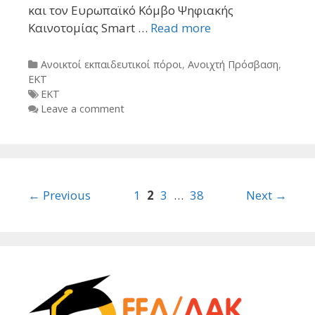
και τον Ευρωπαϊκό Κόμβο Ψηφιακής
Καινοτομίας Smart …
Read more
Categories
Ανοικτοί εκπαιδευτικοί πόροι
,
Ανοιχτή Πρόσβαση
,
ΕΚΤ
Tags
ΕΚΤ
Leave a comment
Post
← Previous
1
2
3
…
38
Next →
navigation