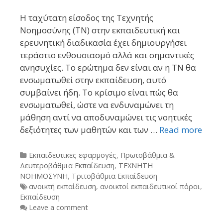
Η ταχύτατη είσοδος της Τεχνητής
Νοημοσύνης (ΤΝ) στην εκπαιδευτική και
ερευνητική διαδικασία έχει δημιουργήσει
τεράστιο ενθουσιασμό αλλά και σημαντικές
ανησυχίες. Το ερώτημα δεν είναι αν η ΤΝ θα
ενσωματωθεί στην εκπαίδευση, αυτό
συμβαίνει ήδη. Το κρίσιμο είναι πώς θα
ενσωματωθεί, ώστε να ενδυναμώνει τη
μάθηση αντί να αποδυναμώνει τις νοητικές
δεξιότητες των μαθητών και των …
Read more
Categories
Εκπαιδευτικες εφαρμογές
,
Πρωτοβάθμια &
Δευτεροβάθμια Εκπαίδευση
,
ΤΕΧΝΗΤΗ
ΝΟΗΜΟΣΥΝΗ
,
Τριτοβάθμια Εκπαίδευση
Tags
ανοικτή εκπαίδευση
,
ανοικτοί εκπαιδευτικοί πόροι
,
Εκπαίδευση
Leave a comment