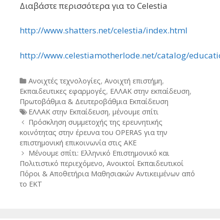
Διαβάστε περισσότερα για το Celestia
http://www.shatters.net/celestia/index.html
http://www.celestiamotherlode.net/catalog/educat
Categories
Ανοιχτές τεχνολογίες
,
Ανοιχτή επιστήμη
,
Εκπαιδευτικες εφαρμογές
,
ΕΛΛΑΚ στην εκπαίδευση
,
Πρωτοβάθμια & Δευτεροβάθμια Εκπαίδευση
Tags
ΕΛΛΑΚ στην Εκπαίδευση
,
μένουμε σπίτι
Post
Πρόσκληση συμμετοχής της ερευνητικής
navigation
κοινότητας στην έρευνα του OPERAS για την
επιστημονική επικοινωνία στις ΑΚΕ
Μένουμε σπίτι: Ελληνικό Επιστημονικό και
Πολιτιστικό περιεχόμενο, Ανοικτοί Εκπαιδευτικοί
Πόροι & Αποθετήρια Μαθησιακών Αντικειμένων από
το ΕΚΤ