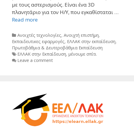
με τους αστερισμούς. Είναι ένα 3D
πλανητάριο για τον Η/Υ, που εγκαθίσταται …
Read more
Categories
Ανοιχτές τεχνολογίες
,
Ανοιχτή επιστήμη
,
Εκπαιδευτικες εφαρμογές
,
ΕΛΛΑΚ στην εκπαίδευση
,
Πρωτοβάθμια & Δευτεροβάθμια Εκπαίδευση
Tags
ΕΛΛΑΚ στην Εκπαίδευση
,
μένουμε σπίτι
Leave a comment